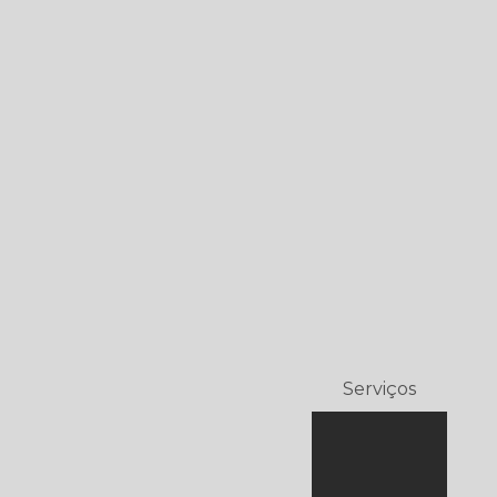
Serviços
Alarme de
incêndio
sem fio –
Wireless