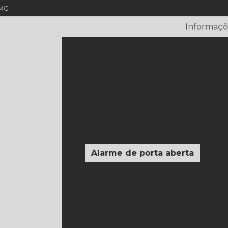
 MG
(34) 3211-7053
(34) 99143-728
Informaçõ
Acionador manual à pr
Acionador manual alar
Acionador manual de alarme d
Acionador manual de alarme d
Acionador manual endereçável
Alarme de incêndio wireless preço
Alarme de porta aberta
Alar
Alarme sonoro de porta aberta
At
Atestado de vistoria do c
Auto de vistoria do corp
Central de alarme de incên