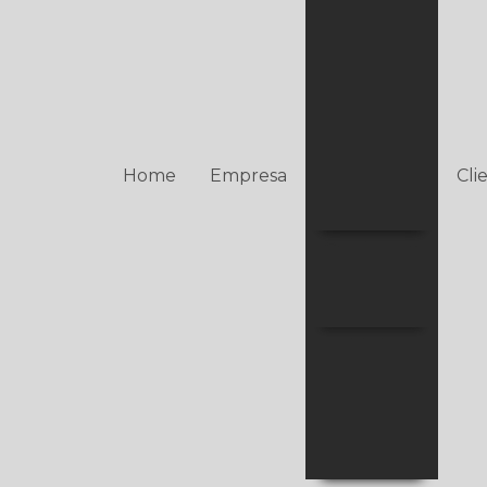
Centrais de
Alarmes
Repetidores
de Sinais
Acionadores
Manuais
Home
Empresa
Cli
Detectores
Combate a
Incêndio
Incêndio
Elétrica
Projetos
SPDA
Termografia