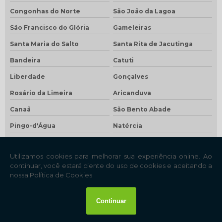
Congonhas do Norte
São João da Lagoa
São Francisco do Glória
Gameleiras
Santa Maria do Salto
Santa Rita de Jacutinga
Bandeira
Catuti
Liberdade
Gonçalves
Rosário da Limeira
Aricanduva
Canaã
São Bento Abade
Pingo-d'Água
Natércia
Funilândia
Santa Cruz do Escalvado
Cristiano Otoni
Claraval
Fruta de Leite
Rio do Prado
Vargem Grande do Rio Pardo
Piedade do Rio Grande
Marliéria
Capitão Andrade