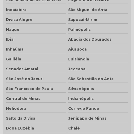
Indaiabira
São Miguel do Anta
Divisa Alegre
Sapucaí-Mirim
Naque
Palmópolis
Ibiaí
Abadia dos Dourados
Inhaúma
Aiuruoca
Galiléia
Luislândia
Senador Amaral
Jeceaba
São José do Jacuri
São Sebastião do Anta
São Francisco de Paula
Silvianópolis
Central de Minas
Indianópolis
Heliodora
Córrego Fundo
Salto da Divisa
Jenipapo de Minas
Dona Euzébia
Chalé