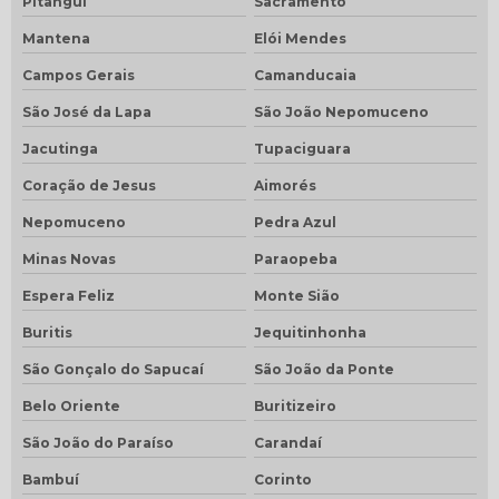
Pitangui
Sacramento
Mantena
Elói Mendes
Campos Gerais
Camanducaia
São José da Lapa
São João Nepomuceno
Jacutinga
Tupaciguara
Coração de Jesus
Aimorés
Nepomuceno
Pedra Azul
Minas Novas
Paraopeba
Espera Feliz
Monte Sião
Buritis
Jequitinhonha
São Gonçalo do Sapucaí
São João da Ponte
Belo Oriente
Buritizeiro
São João do Paraíso
Carandaí
Bambuí
Corinto