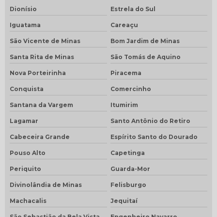
Dionísio
Estrela do Sul
Iguatama
Careaçu
São Vicente de Minas
Bom Jardim de Minas
Santa Rita de Minas
São Tomás de Aquino
Nova Porteirinha
Piracema
Conquista
Comercinho
Santana da Vargem
Itumirim
Lagamar
Santo Antônio do Retiro
Cabeceira Grande
Espírito Santo do Dourado
Pouso Alto
Capetinga
Periquito
Guarda-Mor
Divinolândia de Minas
Felisburgo
Machacalis
Jequitaí
São Sebastião da Bela Vista
Engenheiro Navarro