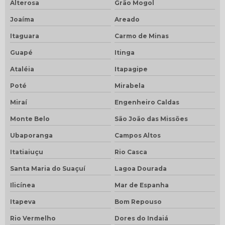
Alterosa
Grão Mogol
Joaíma
Areado
Itaguara
Carmo de Minas
Guapé
Itinga
Ataléia
Itapagipe
Poté
Mirabela
Miraí
Engenheiro Caldas
Monte Belo
São João das Missões
Ubaporanga
Campos Altos
Itatiaiuçu
Rio Casca
Santa Maria do Suaçuí
Lagoa Dourada
Ilicínea
Mar de Espanha
Itapeva
Bom Repouso
Rio Vermelho
Dores do Indaiá