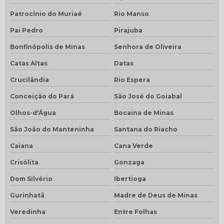
Patrocínio do Muriaé
Rio Manso
Pai Pedro
Pirajuba
Bonfinópolis de Minas
Senhora de Oliveira
Catas Altas
Datas
Crucilândia
Rio Espera
Conceição do Pará
São José do Goiabal
Olhos-d'Água
Bocaina de Minas
São João do Manteninha
Santana do Riacho
Caiana
Cana Verde
Crisólita
Gonzaga
Dom Silvério
Ibertioga
Gurinhatã
Madre de Deus de Minas
Veredinha
Entre Folhas