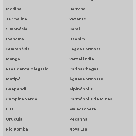
Medina
Barroso
Turmalina
Vazante
Simonésia
Caraí
Ipanema
Itaobim
Guaranésia
Lagoa Formosa
Manga
Varzelândia
Presidente Olegário
Carlos Chagas
Matipó
Águas Formosas
Baependi
Alpinópolis
Campina Verde
Carmópolis de Minas
Luz
Malacacheta
Urucuia
Peçanha
Rio Pomba
Nova Era