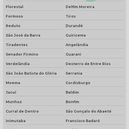
Florestal
Delfim Moreira
Formoso
Tiros
Reduto
Durandé
São José da Barra
Guiricema
Tiradentes
Angelândia
Senador Firmino
Guarani
Verdelândia
Desterro de Entre Rios
São João Batista do Glória
Serrania
Moema
Cordisburgo
Jacuí
Baldim
Munhoz
Bonfim
Curral de Dentro
São Gonçalo do Abaeté
Inimutaba
Francisco Badaró