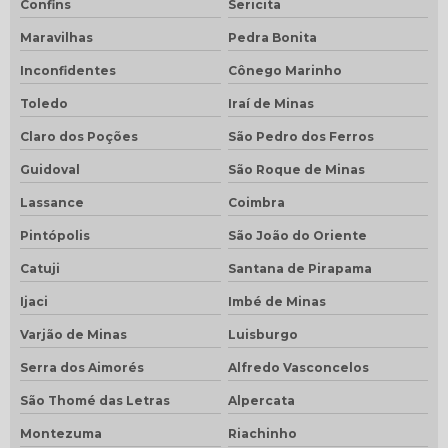
Confins
Sericita
Maravilhas
Pedra Bonita
Inconfidentes
Cônego Marinho
Toledo
Iraí de Minas
Claro dos Poções
São Pedro dos Ferros
Guidoval
São Roque de Minas
Lassance
Coimbra
Pintópolis
São João do Oriente
Catuji
Santana de Pirapama
Ijaci
Imbé de Minas
Varjão de Minas
Luisburgo
Serra dos Aimorés
Alfredo Vasconcelos
São Thomé das Letras
Alpercata
Montezuma
Riachinho