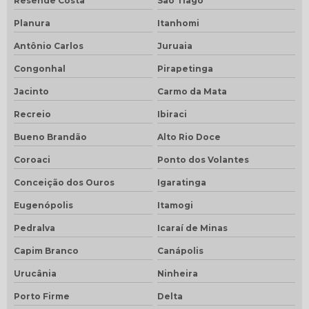
Resende Costa
São Tiago
Planura
Itanhomi
Antônio Carlos
Juruaia
Congonhal
Pirapetinga
Jacinto
Carmo da Mata
Recreio
Ibiraci
Bueno Brandão
Alto Rio Doce
Coroaci
Ponto dos Volantes
Conceição dos Ouros
Igaratinga
Eugenópolis
Itamogi
Pedralva
Icaraí de Minas
Capim Branco
Canápolis
Urucânia
Ninheira
Porto Firme
Delta