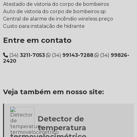
Atestado de vistoria do corpo de bombeiros
Auto de vistoria do corpo de bombeiros sp
Central de alarme de incêndio wireless preço
Custo para instalação de hidrante
Custo projeto ppci
Entre em contato
Detector de fumaça e temperatura
Detector de fumaça em sp
(34)
3211-7053
(34)
99143-7288
(34)
99826-
Detector de fumaça firebee
2420
Detector de fumaça linear
Detector de fumaça para comprar
Detector de fumaça wifi
Detector de fumaça wireless
Veja também em nosso site:
Detector de gás glp
Detector de porta aberta
Detector de temperatura termovelocimétrico
Detector térmico e termovelocimétrico
Detector de
Detectores de fumaça e sprinklers
temperatura
Detecção de fumaça
termovelocimétrico
Elaboração de projeto de combate a incêndio