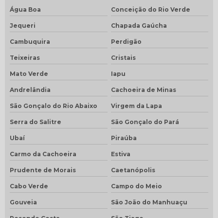
Água Boa
Conceição do Rio Verde
Jequeri
Chapada Gaúcha
Cambuquira
Perdigão
Teixeiras
Cristais
Mato Verde
Iapu
Andrelândia
Cachoeira de Minas
São Gonçalo do Rio Abaixo
Virgem da Lapa
Serra do Salitre
São Gonçalo do Pará
Ubaí
Piraúba
Carmo da Cachoeira
Estiva
Prudente de Morais
Caetanópolis
Cabo Verde
Campo do Meio
Gouveia
São João do Manhuaçu