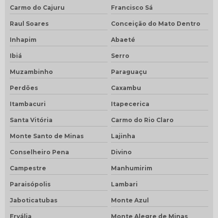
Carmo do Cajuru
Francisco Sá
Raul Soares
Conceição do Mato Dentro
Inhapim
Abaeté
Ibiá
Serro
Muzambinho
Paraguaçu
Perdões
Caxambu
Itambacuri
Itapecerica
Santa Vitória
Carmo do Rio Claro
Monte Santo de Minas
Lajinha
Conselheiro Pena
Divino
Campestre
Manhumirim
Paraisópolis
Lambari
Jaboticatubas
Monte Azul
Ervália
Monte Alegre de Minas