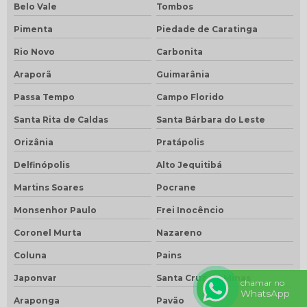
Belo Vale
Tombos
Pimenta
Piedade de Caratinga
Rio Novo
Carbonita
Araporã
Guimarânia
Passa Tempo
Campo Florido
Santa Rita de Caldas
Santa Bárbara do Leste
Orizânia
Pratápolis
Delfinópolis
Alto Jequitibá
Martins Soares
Pocrane
Monsenhor Paulo
Frei Inocêncio
Coronel Murta
Nazareno
Coluna
Pains
Japonvar
Santa Cruz de Minas
chamar no
WhatsApp
Araponga
Pavão