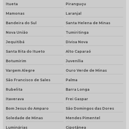
Itueta
Piranguçu
Mamonas
Laranjal
Bandeira do Sul
Santa Helena de Minas
Nova União
Tumiritinga
Jequitibá
Divisa Nova
Santa Rita do Itueto
Alto Caparaó
Botumirim
Juvenília
Vargem Alegre
Ouro Verde de Minas
São Francisco de Sales
Palma
Rubelita
Barra Longa
Itaverava
Frei Gaspar
Bom Jesus do Amparo
São Domingos das Dores
Soledade de Minas
Mendes Pimentel
Luminárias
Cipotânea