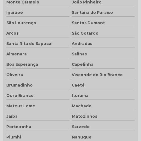
Serviço de avcb
Monte Carmelo
João Pinheiro
Serviços de instalações elétricas
Igarapé
Santana do Paraíso
Sistema de alarme de incêndio wireless
Sistema de alarme wireless
São Lourenço
Santos Dumont
Sistema de detecção e alarme de incêndio wireless
Arcos
São Gotardo
Santa Rita do Sapucaí
Andradas
Almenara
Salinas
Boa Esperança
Capelinha
Oliveira
Visconde do Rio Branco
Brumadinho
Caeté
Ouro Branco
Iturama
Mateus Leme
Machado
Jaíba
Matozinhos
Porteirinha
Sarzedo
Piumhi
Nanuque