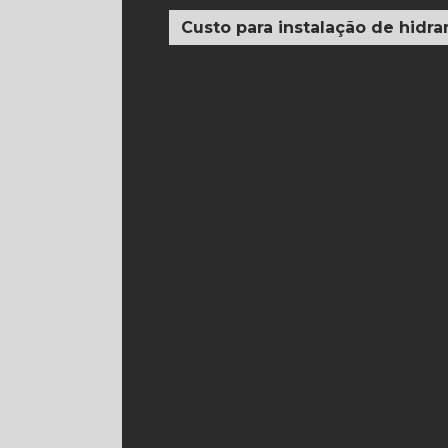
Custo para instalação de hidra
Detector de fumaça e temperatura
Detector de fumaça firebee
D
Detector de fumaça para comprar
Detector de fumaça wireless
Detector de por
Detector de temperatura 
Detector térmico e ter
Detectores de fumaça e sprinkler
Elaboração de projeto de 
Empresa de detecto
Empresa de detecção
Empresa de instalação de 