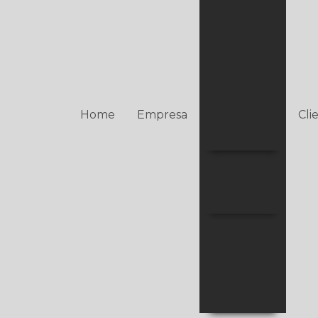
Centrais de
Alarmes
Repetidores
de Sinais
Acionadores
Manuais
Home
Empresa
Cli
Detectores
Combate a
Incêndio
Incêndio
Elétrica
Projetos
SPDA
Termografia