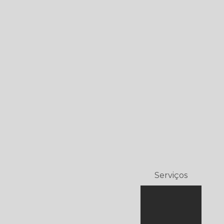
Serviços
Alarme de
incêndio
sem fio –
Wireless