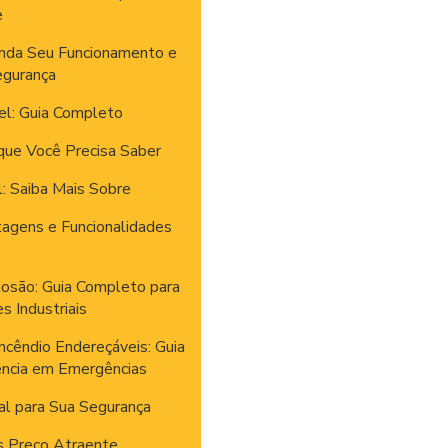
e
enda Seu Funcionamento e
egurança
el: Guia Completo
que Você Precisa Saber
: Saiba Mais Sobre
tagens e Funcionalidades
losão: Guia Completo para
 Industriais
ncêndio Endereçáveis: Guia
iência em Emergências
al para Sua Segurança
s Preço Atraente