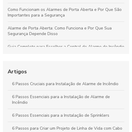
Como Funcionam os Alarmes de Porta Aberta e Por Que São
Importantes para a Segurança
Alarme de Porta Aberta: Como Funciona e Por Que Sua
Segurança Depende Disso
Guia Completo para Escolher a Central de Alarme de Incêndio
Wireless Ideal para Sua Proteção
Guia Completo sobre Acionadores Manuais à Prova de
Explosão para Segurança e Eficiência Industrial
Artigos
Por que o Alarme de Porta Aberta é Fundamental para a
6 Passos Cruciais para Instalação de Alarme de Incêndio
Proteção da Sua Propriedade
6 Passos Essenciais para a Instalação de Alarme de
Como Criar um Projeto Eficaz de Sistema de Alarme de
Incêndio
Incêndio: Guia Prático
6 Passos Essenciais para a Instalação de Sprinklers
6 Passos para Criar um Projeto de Linha de Vida com Cabo