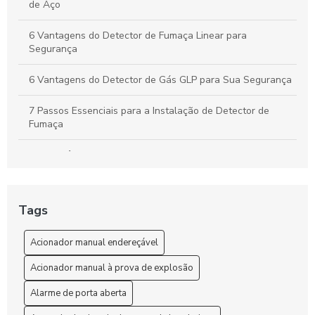
de Aço
6 Vantagens do Detector de Fumaça Linear para
Segurança
6 Vantagens do Detector de Gás GLP para Sua Segurança
7 Passos Essenciais para a Instalação de Detector de
Fumaça
A importância do atestado de vistoria bombeiros para a
segurança do seu imóvel
A Importância do Laudo de Continuidade Elétrica do SPDA
Tags
para a Segurança das Instalações
Acionador manual endereçável
Acionador Manual de Alarme de Incêndio com Sirene
Acionador manual à prova de explosão
Acionador Manual de Alarme de Incêndio com Sirene: O
Guia Completo
Alarme de porta aberta