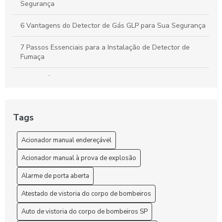
Segurança
6 Vantagens do Detector de Gás GLP para Sua Segurança
7 Passos Essenciais para a Instalação de Detector de
Fumaça
A importância do atestado de vistoria bombeiros para a
segurança do seu imóvel
A Importância do Laudo de Continuidade Elétrica do SPDA
Tags
para a Segurança das Instalações
Acionador manual endereçável
Acionador Manual de Alarme de Incêndio com Sirene
Acionador manual à prova de explosão
Acionador Manual de Alarme de Incêndio com Sirene: O
Guia Completo
Alarme de porta aberta
Acionador Manual de Alarme de Incêndio com Sirene:
Atestado de vistoria do corpo de bombeiros
Segurança e Eficiência
Auto de vistoria do corpo de bombeiros SP