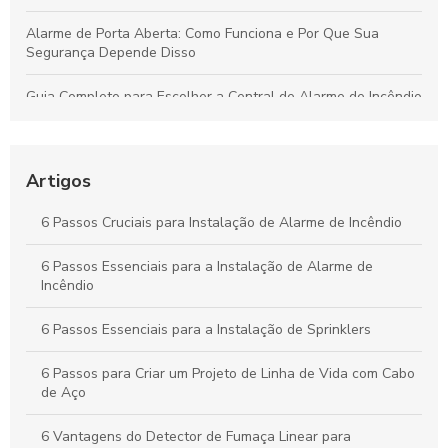
Alarme de Porta Aberta: Como Funciona e Por Que Sua
Segurança Depende Disso
Guia Completo para Escolher a Central de Alarme de Incêndio
Wireless Ideal para Sua Proteção
Guia Completo sobre Acionadores Manuais à Prova de
Explosão para Segurança e Eficiência Industrial
Artigos
Por que o Alarme de Porta Aberta é Fundamental para a
6 Passos Cruciais para Instalação de Alarme de Incêndio
Proteção da Sua Propriedade
6 Passos Essenciais para a Instalação de Alarme de
Como Criar um Projeto Eficaz de Sistema de Alarme de
Incêndio
Incêndio: Guia Prático
6 Passos Essenciais para a Instalação de Sprinklers
6 Passos para Criar um Projeto de Linha de Vida com Cabo
de Aço
6 Vantagens do Detector de Fumaça Linear para