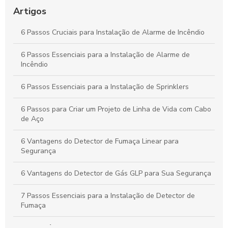
Guia Completo sobre Acionadores Manuais à Prova de
Explosão para Segurança e Eficiência Industrial
Artigos
Por que o Alarme de Porta Aberta é Fundamental para a
6 Passos Cruciais para Instalação de Alarme de Incêndio
Proteção da Sua Propriedade
6 Passos Essenciais para a Instalação de Alarme de
Como Criar um Projeto Eficaz de Sistema de Alarme de
Incêndio
Incêndio: Guia Prático
6 Passos Essenciais para a Instalação de Sprinklers
6 Passos para Criar um Projeto de Linha de Vida com Cabo
de Aço
6 Vantagens do Detector de Fumaça Linear para
Segurança
6 Vantagens do Detector de Gás GLP para Sua Segurança
7 Passos Essenciais para a Instalação de Detector de
Fumaça
A importância do atestado de vistoria bombeiros para a