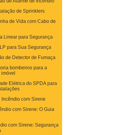
ção de Alarme de Incêndio
talação de Sprinklers
Linha de Vida com Cabo de
a Linear para Segurança
GLP para Sua Segurança
ção de Detector de Fumaça
toria bombeiros para a
 imóvel
ade Elétrica do SPDA para
stalações
 Incêndio com Sirene
êndio com Sirene: O Guia
ndio com Sirene: Segurança
a