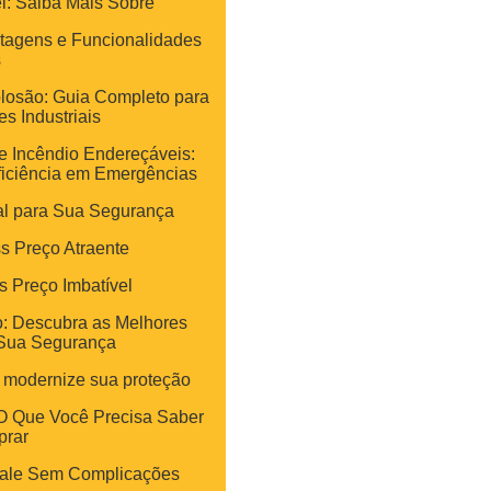
l: Saiba Mais Sobre
tagens e Funcionalidades
s
losão: Guia Completo para
s Industriais
e Incêndio Endereçáveis:
ficiência em Emergências
al para Sua Segurança
s Preço Atraente
s Preço Imbatível
o: Descubra as Melhores
Sua Segurança
: modernize sua proteção
 O Que Você Precisa Saber
prar
stale Sem Complicações