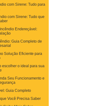
ndio com Sirene: Tudo para
a
ndio com Sirene: Tudo que
Saber
Incêndio Endereçável:
alação
cêndio: Guia Completo de
sarial
o Solução Eficiente para
o
escolher o ideal para sua
e
enda Seu Funcionamento e
Segurança
el: Guia Completo
 que Você Precisa Saber